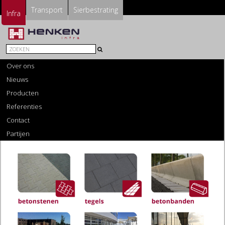
Transport
Sierbestrating
Infra
Over ons
Nieuws
Producten
Referenties
Contact
Partijen