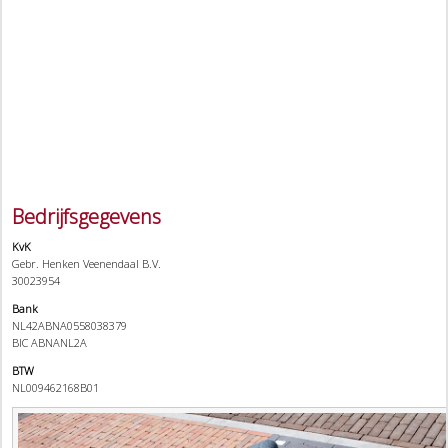
Bedrijfsgegevens
KvK
Gebr. Henken Veenendaal B.V.
30023954
Bank
NL42ABNA0558038379
BIC ABNANL2A
BTW
NL009462168B01