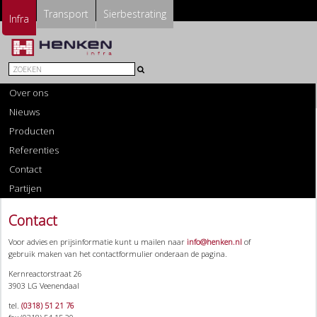
Transport
Sierbestrating
Infra
Over ons
Nieuws
Producten
Referenties
Contact
Partijen
Contact
Voor advies en prijsinformatie kunt u mailen naar
info@henken.nl
of
gebruik maken van het contactformulier onderaan de pagina.
Kernreactorstraat 26
3903 LG Veenendaal
tel.
(0318) 51 21 76