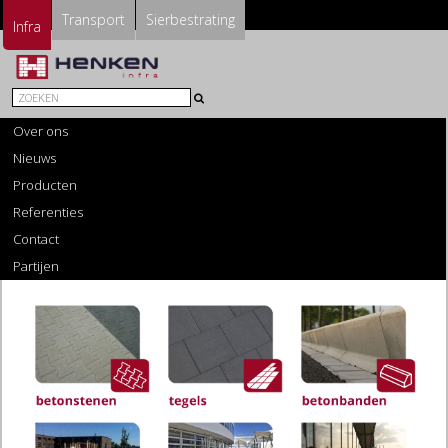
Transport
Sierbestrating
Infra
Over ons
Nieuws
Producten
Referenties
Contact
Partijen