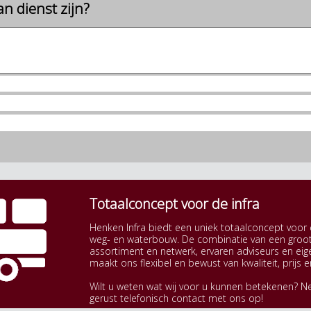
n dienst zijn?
Totaalconcept voor de infra
Henken Infra biedt een uniek totaalconcept voor 
weg- en waterbouw. De combinatie van een groo
assortiment en netwerk, ervaren adviseurs en eig
maakt ons flexibel en bewust van kwaliteit, prijs e
Wilt u weten wat wij voor u kunnen betekenen? 
gerust telefonisch contact met ons op!