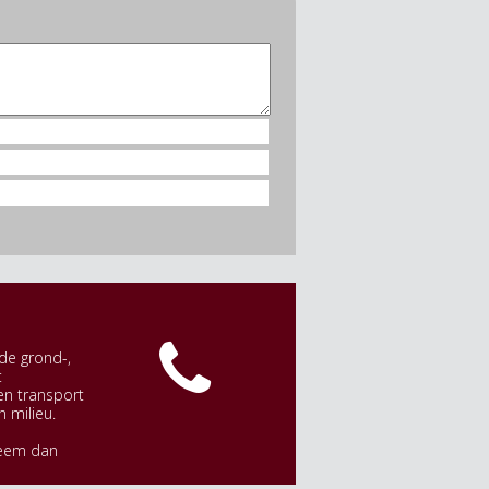
de grond-,
t
en transport
n milieu.
Neem dan