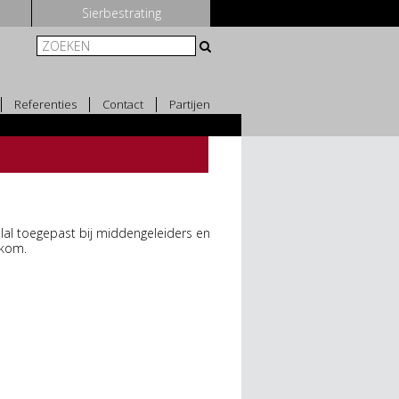
Sierbestrating
Referenties
Contact
Partijen
al toegepast bij middengeleiders en
 kom.