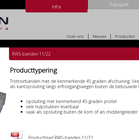
Transport
Infra
Over ons
Nieuws
Producten
RWS-banden 11/22
Producttypering
Trottoirbanden met de kenmerkende 45 graden afschuining. Veel
als kantopsluiting langs erftoegangswegen buiten de bebouwde
opsluiting met kenmerkend 45-graden profiel
vele hulpstukken leverbaar
vaak als opsluiting buiten de kom of als middengeleider
Productblad RWS-banden 11/22