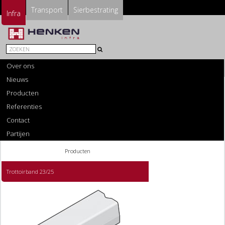
Transport
Sierbestrating
Infra
Over ons
Nieuws
Producten
Referenties
Contact
Partijen
Producten
Trottoirband 23/25